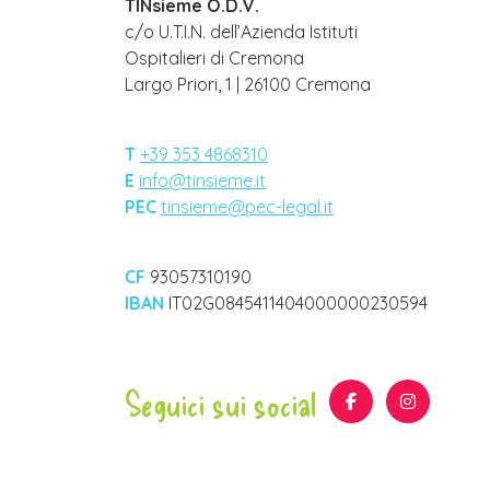
TINsieme O.D.V.
c/o U.T.I.N. dell’Azienda Istituti
Ospitalieri di Cremona
Largo Priori, 1 | 26100 Cremona
T
+39 353 4868310
E
info@tinsieme.it
PEC
tinsieme@pec-legal.it
CF
93057310190
IBAN
IT02G0845411404000000230594
Seguici sui social