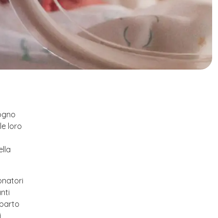
sogno
le loro
ella
onatori
nti
eparto
i