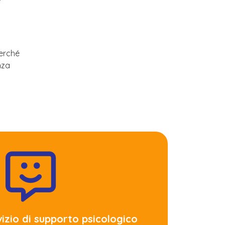
perché
nza
vizio di supporto psicologico