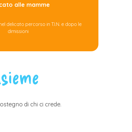
cato alle mamme
 delicato percorso in T.I.N. e dopo le
dimissioni
nsieme
stegno di chi ci crede.