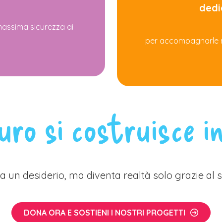
dedi
 massima sicurezza ai
per accompagnarle nel
turo si costruisce i
 un desiderio, ma diventa realtà solo grazie al so
DONA ORA E SOSTIENI I NOSTRI PROGETTI